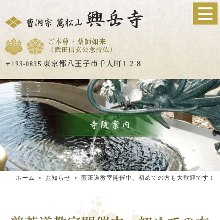
ご本尊・薬師如来
（武田信玄公念持仏）
東京都八王子市千人町1-2-8
〒193-0835
ホーム
＞ お知らせ ＞ 煎茶道教室開催中。初めての方も大歓迎です！